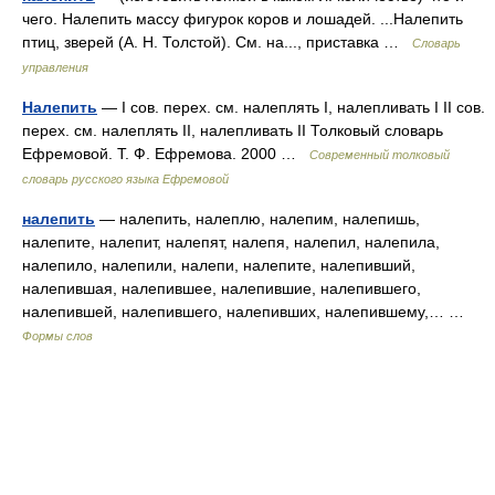
чего. Налепить массу фигурок коров и лошадей. ...Налепить
птиц, зверей (А. Н. Толстой). См. на..., приставка …
Словарь
управления
Налепить
— I сов. перех. см. налеплять I, налепливать I II сов.
перех. см. налеплять II, налепливать II Толковый словарь
Ефремовой. Т. Ф. Ефремова. 2000 …
Современный толковый
словарь русского языка Ефремовой
налепить
— налепить, налеплю, налепим, налепишь,
налепите, налепит, налепят, налепя, налепил, налепила,
налепило, налепили, налепи, налепите, налепивший,
налепившая, налепившее, налепившие, налепившего,
налепившей, налепившего, налепивших, налепившему,… …
Формы слов