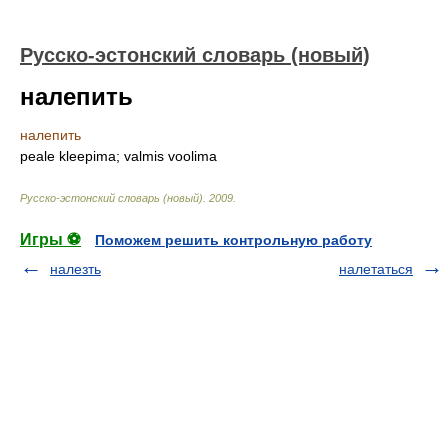
Русско-эстонский словарь (новый)
налепить
налепить
peale kleepima; valmis voolima
Русско-эстонский словарь (новый)
.
2009
.
Игры ⚽
Поможем решить контрольную работу
налезть
налетаться