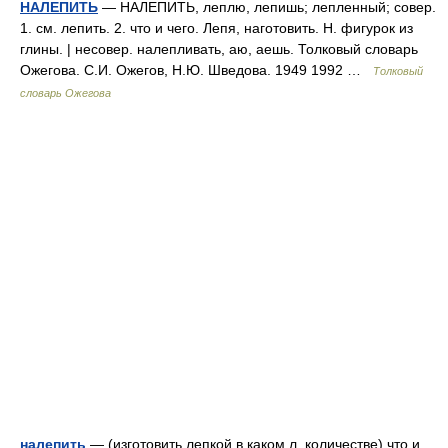
НАЛЕПИТЬ
— НАЛЕПИТЬ, леплю, лепишь; лепленный; совер.
1. см. лепить. 2. что и чего. Лепя, наготовить. Н. фигурок из
глины. | несовер. налепливать, аю, аешь. Толковый словарь
Ожегова. С.И. Ожегов, Н.Ю. Шведова. 1949 1992 …
Толковый
словарь Ожегова
налепить
— (изготовить лепкой в каком л. количестве) что и