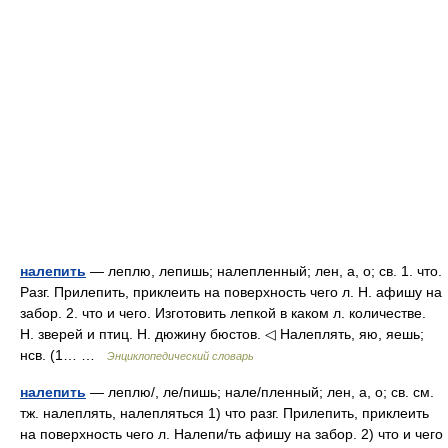
налепить
— леплю, лепишь; налепленный; лен, а, о; св. 1. что.
Разг. Прилепить, приклеить на поверхность чего л. Н. афишу на
забор. 2. что и чего. Изготовить лепкой в каком л. количестве.
Н. зверей и птиц. Н. дюжину бюстов. ◁ Налеплять, яю, яешь;
нсв. (1… …
Энциклопедический словарь
налепить
— леплю/, ле/пишь; нале/пленный; лен, а, о; св. см.
тж. налеплять, налепляться 1) что разг. Прилепить, приклеить
на поверхность чего л. Налепи/ть афишу на забор. 2) что и чего