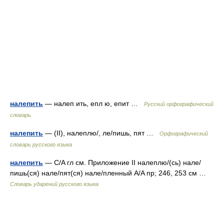
налепить
— налеп ить, епл ю, епит …
Русский орфографический
словарь
налепить
— (II), налеплю/, ле/пишь, пят …
Орфографический
словарь русского языка
налепить
— C/A гл см. Приложение II налеплю/(сь) нале/
пишь(ся) нале/пят(ся) нале/пленный A/A пр; 246, 253 см …
Словарь ударений русского языка